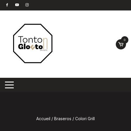
Aller
au
contenu
0
Accueil
/
Braseros
/ Colori Grill