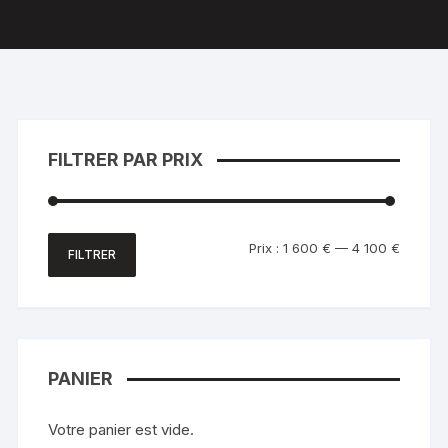
FILTRER PAR PRIX
Prix
Prix
Prix :
1 600 €
—
4 100 €
FILTRER
min
max
PANIER
Votre panier est vide.